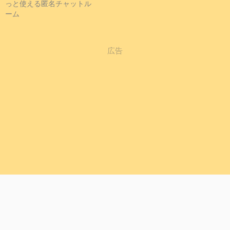
っと使える匿名チャットル
ーム
広告